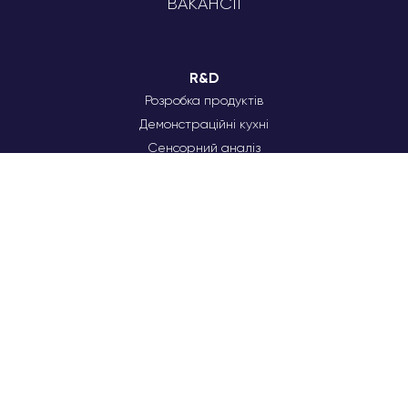
ВАКАНСІЇ
R&D
Розробка продуктів
Демонстраційні кухні
Сенсорний аналіз
Індустріальна кухня
HPP
Технологічний цех
Вирішення виробничих питань
Команда технологів
Тестові запуски продукції
Лабораторія
Неупереджені дегустації