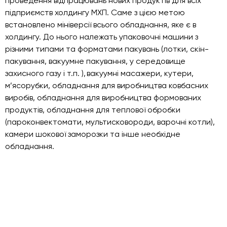
проведення відпрацювань нових продуктів для всіх
підприємств холдингу МХП. Саме з цією метою
встановлено мініверсії всього обладнання, яке є в
холдингу. До нього належать упаковочні машини з
різними типами та форматами пакувань (лотки, скін-
пакування, вакуумне пакування, у середовище
захисного газу і т.п. ), вакуумні масажери, кутери,
м’ясорубки, обладнання для виробництва ковбасних
виробів, обладнання для виробництва формованих
продуктів, обладнання для теплової обробки
(пароконвектомати, мультисковороди, варочні котли),
камери шокової заморозки та інше необхідне
обладнання.