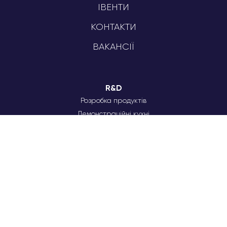
ІВЕНТИ
КОНТАКТИ
ВАКАНСІЇ
R&D
Розробка продуктів
Демонстраційні кухні
Сенсорний аналіз
Індустріальна кухня
HPP
Технологічний цех
Вирішення виробничих питань
Команда технологів
Тестові запуски продукції